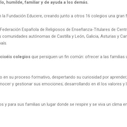
llo, humilde, familiar y de ayuda a los demás.
a Fundación Educere, creando junto a otros 16 colegios una gran f
ederación Española de Religiosos de Enseñanza-Titulares de Centros
s comunidades autónomas de Castilla y León, Galicia, Asturias y Cant
país.
ciséis colegios
que persiguen un fin común: ofrecer a las familia
 en su proceso formativo, despertando su curiosidad por aprender;
onocer y gestionar sus emociones; desarrollando en él los valores y 
y para sus familias un lugar donde se respire y se viva un clima e